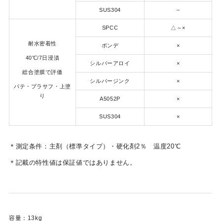
SUS304
–
SPCC
△～×
耐水密着性
ボンデ
×
40℃/7日浸漬
シルバーアロイ
×
総合塗膜で評価
シルバージンク
×
パテ・プラサフ・上塗
り
A5052P
×
SUS304
×
＊測定条件：主剤（標準タイプ）・硬化剤2％ 温度20℃
＊記載の特性値は保証値ではありません。
容量：13kg