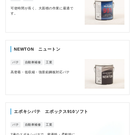
可使時間が長く、大面積の作業に最適で
す。
NEWTON ニュートン
パテ
自動車補修
工業
高密着・低収縮・強亜鉛鋼板対応パテ
エポキシパテ エポックス910ソフト
パテ
自動車補修
工業
2液のエポキシパテで、密着性・柔軟性に