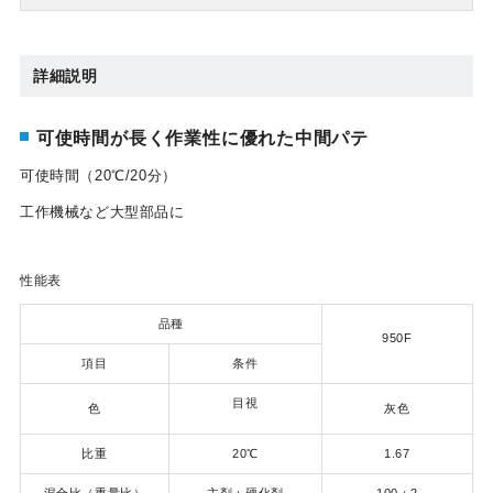
詳細説明
可使時間が長く作業性に優れた中間パテ
可使時間（20℃/20分）
工作機械など大型部品に
性能表
品種
950F
項目
条件
目視
色
灰色
比重
20℃
1.67