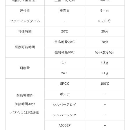
混合比（重量比）
主剤：硬化剤
100：2
厚付性
垂直面
5ｍｍ
セッティングタイム
－
5～10分
可使時間
20℃
20分
常温乾燥20℃
70分
研削可能時間
強制乾燥60℃
5分+放冷5分
1ｈ
4.3ｇ
研削量
24ｈ
3.1ｇ
SPCC
100℃
ボンデ
–
耐熱密着性
加熱時間30分
シルバーアロイ
–
パテ付け1日後評価
シルバージンク
–
A5052P
–