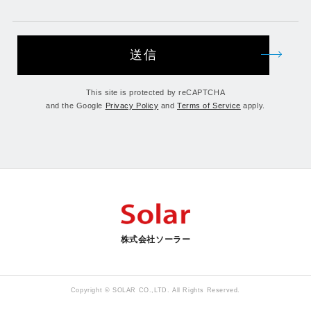
送信
This site is protected by reCAPTCHA
and the Google
Privacy Policy
and
Terms of Service
apply.
株式会社ソーラー
Copyright © SOLAR CO.,LTD. All Rights Reserved.