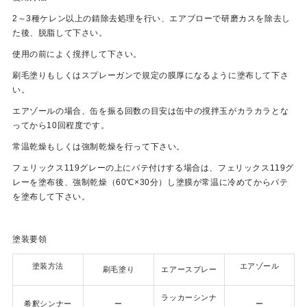
2～3種ケレン以上の錆除去処理を行い、エアブローで研磨カスを除去し
た後、脱脂して下さい。
使用の前によく撹拌して下さい。
刷毛塗りもしくはスプレーガンで規定の膜厚になるように塗布して下さ
い。
エアゾールの場合、缶を振る回数の目安は缶中の撹拌玉がカラカラとな
ってから10回程度です。
常温乾燥もしくは強制乾燥を行って下さい。
フェリックス119グレーの上にパテ付けする場合は、フェリックス119グ
レーを塗布後、強制乾燥（60℃×30分）し塗膜が常温に冷めてからパテ
を塗布して下さい。
塗装要領
塗装方法
エアゾール
刷毛塗り
エアースプレー
ラッカーシンナ
希釈シンナー
ー
ー