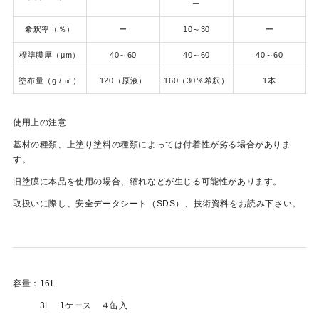
ー
希釈率（％）
ー
10～30
ー
標準膜厚（μm）
40～60
40～60
40～60
塗布量（g / ㎡）
120（原液）
160（30％希釈）
1本
使用上の注意
基材の種類、上塗り塗料の種類によっては付着性が劣る場合がありま
す。
旧塗膜に本品を使用の場合、縮れなどが生じる可能性があります。
取扱いに際し、安全データシート（SDS）、技術資料をお読み下さい。
容量：16L
3L 1ケース ４缶入