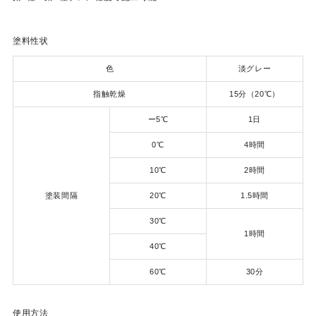
塗料性状
色
淡グレー
指触乾燥
15分（20℃）
ー5℃
1日
0℃
4時間
10℃
2時間
塗装間隔
20℃
1.5時間
30℃
1時間
40℃
60℃
30分
使用方法