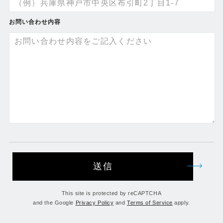
お問い合わせ内容
送信
This site is protected by reCAPTCHA
and the Google
Privacy Policy
and
Terms of Service
apply.