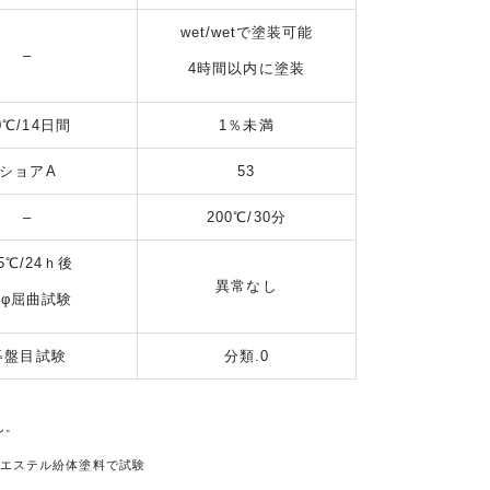
wet/wetで塗装可能
–
4時間以内に塗装
0℃/14日間
1％未満
ショアA
53
–
200℃/30分
25℃/24ｈ後
異常なし
0φ屈曲試験
碁盤目試験
分類.0
ん。
リエステル紛体塗料で試験