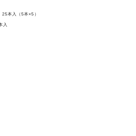
25本入（5本×5）
本入