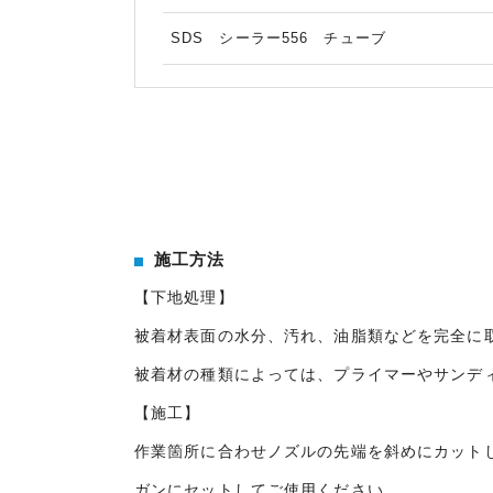
SDS シーラー556 チューブ
施工方法
【下地処理】
被着材表面の水分、汚れ、油脂類などを完全に
被着材の種類によっては、プライマーやサンデ
【施工】
作業箇所に合わせノズルの先端を斜めにカット
ガンにセットしてご使用ください。